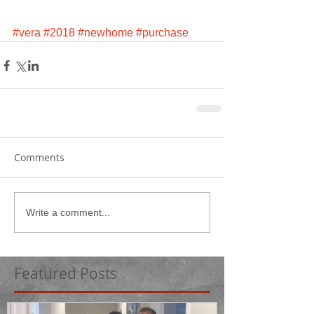
#vera
#2018
#newhome
#purchase
Comments
Write a comment...
Featured Posts